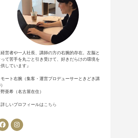
『経営者や一人社長、講師の方の右腕的存在。左脳と
なって苦手を丸ごと引き受けて、好きだらけの環境を
提供しています』
リモート右腕（集客・運営プロデューサーときどき講
師）
平野亜希（名古屋在住）
＊詳しいプロフィールは
こちら